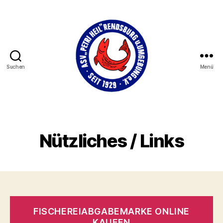
Suchen
Menü
ASV
Petri
Heil
Rendsburg
Nützliches / Links
und
Umgebung
e.V.
seit
1929
FISCHEREIABGABEMARKE ONLINE
KAUFEN