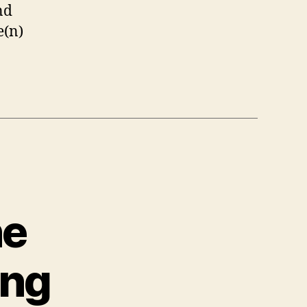
nd
e(n)
he
ng