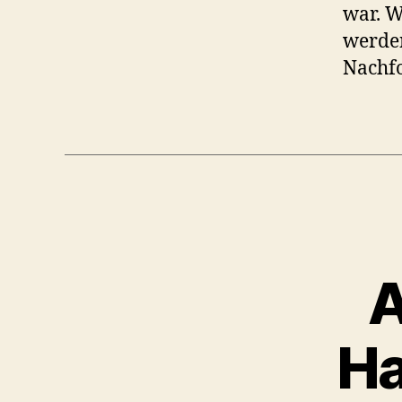
war. W
werden
Nachfo
A
H