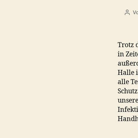
V
Beit
Trotz 
in Zei
außero
Halle 
alle T
Schut
unsere
Infekt
Handh