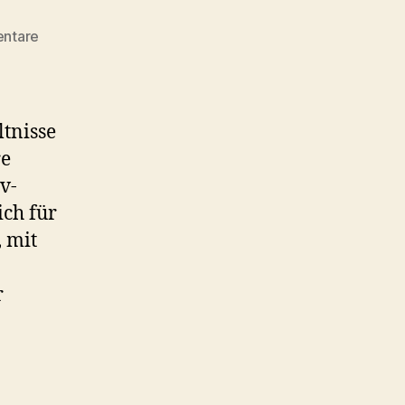
zu
ntare
Außerordentliche
Hauptversammlung
tnisse
re
v-
ich für
 mit
r