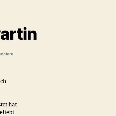
artin
zu
entare
Rücktritt
Seniorenwartin
ach
tet hat
eliebt