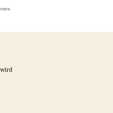
zu
ntare
Jahressiegerehrung
2021
 wird