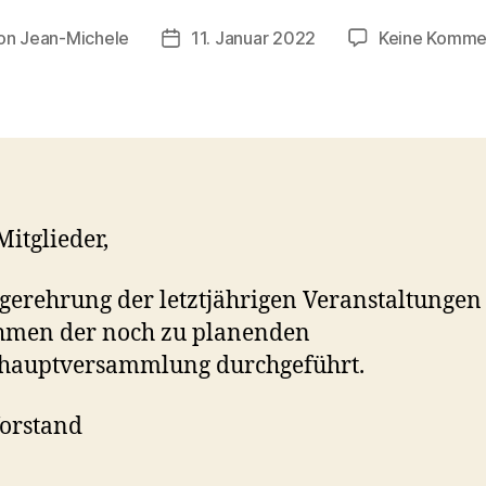
on
Jean-Michele
11. Januar 2022
Keine Komme
ragsautor
Beitragsdatum
Mitglieder,
egerehrung der letztjährigen Veranstaltungen
hmen der noch zu planenden
shauptversammlung durchgeführt.
orstand