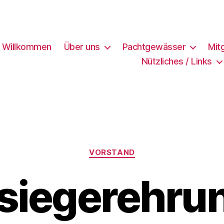
h Willkommen
Über uns
Pachtgewässer
Mit
Nützliches / Links
Kategorien
VORSTAND
siegerehru