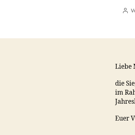
V
Beit
Liebe 
die Si
im Ra
Jahre
Euer V